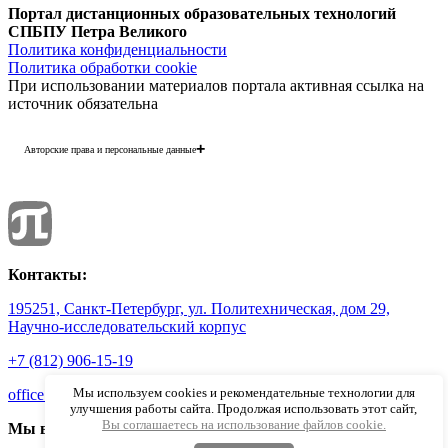
Портал дистанционных образовательных технологий
СПБПУ Петра Великого
Политика конфиденциальности
Политика обработки cookie
При использовании материалов портала активная ссылка на
источник обязательна
Авторские права и персональные данные
Фотографии размещены с согласия
изображённых лиц в соответствии
с требованиями законодательства
о персональных данных. Согласно
ст. 152.1 ГК РФ «Охрана изображения
гражданина», все фотоматериалы
являются объектами авторского права.
Их копирование и дальнейшее
использование без письменного согласия
правообладателя запрещено.
Контакты:
195251, Санкт-Петербург, ул. Политехническая, дом 29,
Научно-исследовательский корпус
+7 (812) 906-15-19
Мы используем cookies и рекомендательные технологии для
office.ido@spbstu.ru
улучшения работы сайта. Продолжая использовать этот сайт,
Вы соглашаетесь на использование файлов cookie.
Мы в социальных ресурсах